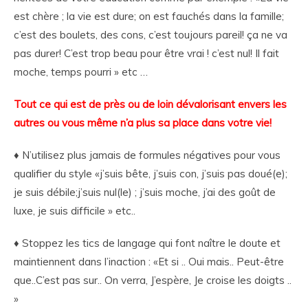
est chère ; la vie est dure; on est fauchés dans la famille;
c’est des boulets, des cons, c’est toujours pareil! ça ne va
pas durer! C’est trop beau pour être vrai ! c’est nul! Il fait
moche, temps pourri » etc …
Tout ce qui est de près ou de loin dévalorisant envers les
autres ou vous même n’a plus sa place dans votre vie!
♦ N’utilisez plus jamais de formules négatives pour vous
qualifier du style «j’suis bête, j’suis con, j’suis pas doué(e);
je suis débile;j’suis nul(le) ; j’suis moche, j’ai des goût de
luxe, je suis difficile » etc..
♦ Stoppez les tics de langage qui font naître le doute et
maintiennent dans l’inaction : «Et si .. Oui mais.. Peut-être
que..C’est pas sur.. On verra, J’espère, Je croise les doigts ..
»