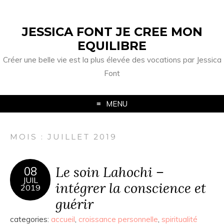
JESSICA FONT JE CREE MON
EQUILIBRE
Créer une belle vie est la plus élevée des vocations par Jessica
Font
MENU
MOIS :
JUILLET 2019
Le soin Lahochi –
08
JUIL
intégrer la conscience et
2019
guérir
categories:
accueil
,
croissance personnelle
,
spiritualité