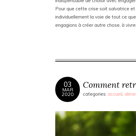
indispensable de choisir avec engagem
Pour que cette crise soit salvatrice et
individuellement la voie de tout ce q
engagions à créer autre chose, à vivr
Comment retro
03
MAR
2020
categories:
accueil
,
alime