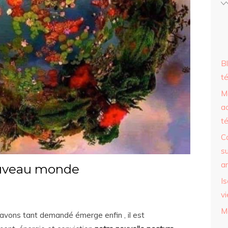
B
t
M
a
t
C
su
ar
veau monde
Is
v
M
vons tant demandé émerge enfin , il est