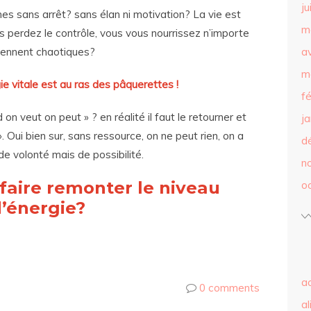
ju
es sans arrêt? sans élan ni motivation? La vie est
m
s perdez le contrôle, vous vous nourrissez n’importe
iennent chaotiques?
av
m
ie vitale est au ras des pâquerettes !
f
on veut on peut » ? en réalité il faut le retourner et
j
Oui bien sur, sans ressource, on ne peut rien, on a
d
 de volonté mais de possibilité.
n
aire remonter le niveau
o
’énergie?
ac
0 comments
a