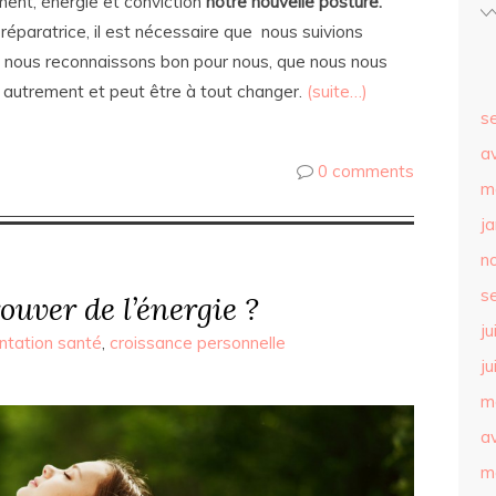
ent, énergie et conviction
notre nouvelle posture.
 réparatrice, il est nécessaire que nous suivions
ue nous reconnaissons bon pour nous, que nous nous
e autrement et peut être à tout changer.
(suite…)
s
av
0 comments
m
j
n
s
uver de l’énergie ?
ju
ntation santé
,
croissance personnelle
ju
m
av
m