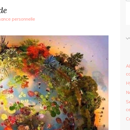
de
sance personnelle
A
c
Hy
N
S
ce
C