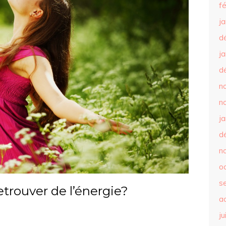
f
j
d
j
d
n
n
j
d
n
o
s
rouver de l’énergie?
a
ju