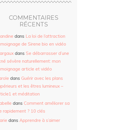
COMMENTAIRES
RÉCENTS
landine
dans
La loi de l’attraction
émoignage de Sirene bio en vidéo
argaux
dans
Se débarrasser d’une
cné sévère naturellement: mon
émoignage article et vidéo
arole
dans
Guérir avec les plans
périeurs et les êtres lumineux –
ticle1 et méditation
abelle
dans
Comment améliorer sa
ie rapidement ? 10 clés
arie
dans
Apprendre à s’aimer