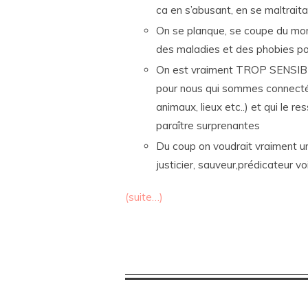
ca en s’abusant, en se maltraita
On se planque, se coupe du mon
des maladies et des phobies po
On est vraiment TROP SENSIBLE 
pour nous qui sommes connecté
animaux, lieux etc..) et qui le 
paraître surprenantes
Du coup on voudrait vraiment u
justicier, sauveur,prédicateur v
(suite…)