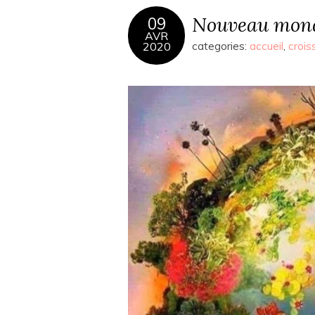
Nouveau mon
09
AVR
2020
categories:
accueil
,
crois