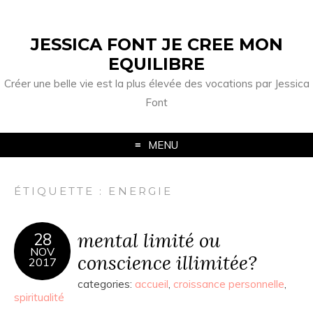
JESSICA FONT JE CREE MON
EQUILIBRE
Créer une belle vie est la plus élevée des vocations par Jessica
Font
MENU
ÉTIQUETTE :
ENERGIE
mental limité ou
28
NOV
conscience illimitée?
2017
categories:
accueil
,
croissance personnelle
,
spiritualité