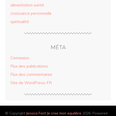
alimentation santé
croissance personnelle
spiritualité
MÉTA
Connexion
Flux des publications
Flux des commentaires
Site de WordPress-FR
© Copyright
Jessica Font Je cree mon equilibre
2026. Powered