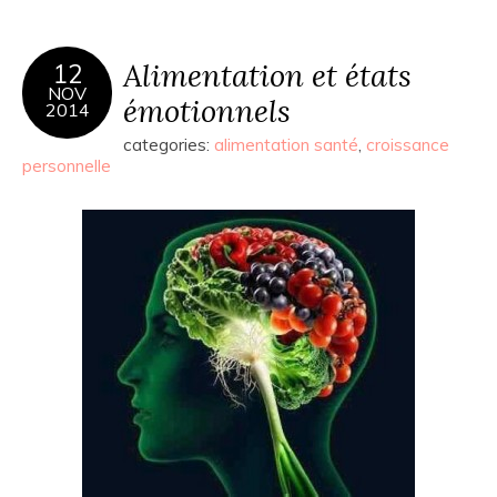
Alimentation et états
12
NOV
émotionnels
2014
categories:
alimentation santé
,
croissance
personnelle