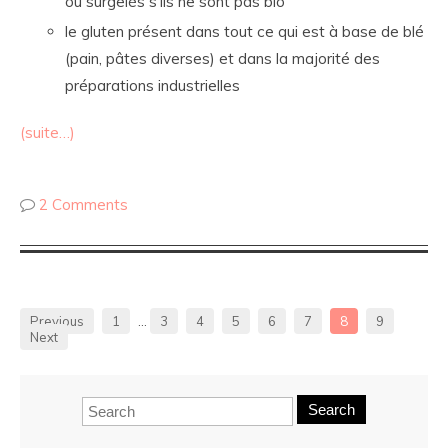
ou surgelés s’ils ne sont pas bio
le gluten présent dans tout ce qui est à base de blé
(pain, pâtes diverses) et dans la majorité des
préparations industrielles
(suite…)
2 Comments
Previous
1
…
3
4
5
6
7
8
9
Next
Search