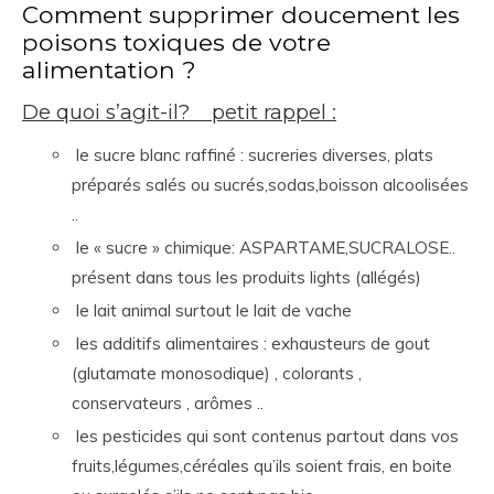
Comment supprimer doucement les
poisons toxiques de votre
alimentation ?
De quoi s’agit-il? petit rappel :
le sucre blanc raffiné : sucreries diverses, plats
préparés salés ou sucrés,sodas,boisson alcoolisées
..
le « sucre » chimique: ASPARTAME,SUCRALOSE..
présent dans tous les produits lights (allégés)
le lait animal surtout le lait de vache
les additifs alimentaires : exhausteurs de gout
(glutamate monosodique) , colorants ,
conservateurs , arômes ..
les pesticides qui sont contenus partout dans vos
fruits,légumes,céréales qu’ils soient frais, en boite